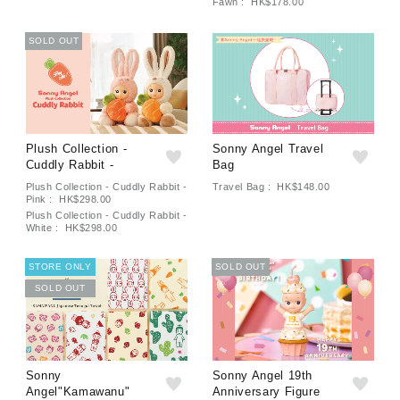
Fawn : HK$178.00
SOLD OUT
Plush Collection -
Sonny Angel Travel
Cuddly Rabbit -
Bag
Plush Collection - Cuddly Rabbit -
Travel Bag : HK$148.00
Pink : HK$298.00
Plush Collection - Cuddly Rabbit -
White : HK$298.00
STORE ONLY
SOLD OUT
SOLD OUT
Sonny
Sonny Angel 19th
Angel"Kamawanu"
Anniversary Figure