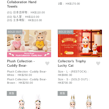
Collaboration Hand
1個 : HK$170.00
Towels
(01) 日本吉祥物 : HK$110.00
(02) 仙人掌 : HK$110.00
(03) 士多啤梨 : HK$110.00
SOLD OUT
SOLD OUT
Plush Collection -
Collector's Trophy
Cuddly Bear-
Lucky Cat
Plush Collection -Cuddly Bear-
Size - L - (RESTOCK) :
White : HK$250.00
HK$980.00
Plush Collection -Cuddly Bear-
Size - S - (SOLD OUT) :
Brown : HK$250.00
HK$700.00
廃盤
廃盤