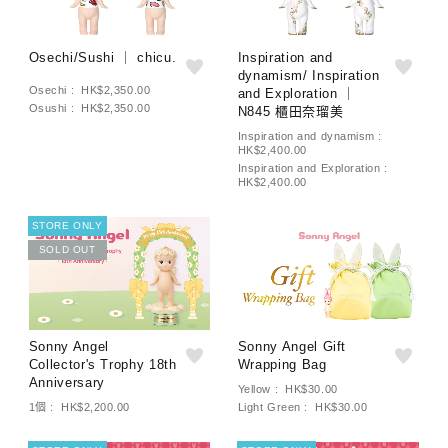
Osechi/Sushi ｜ chicu.
Inspiration and
dynamism/ Inspiration
Osechi : HK$2,350.00
and Exploration ｜
Osushi : HK$2,350.00
N845 櫃田奈瑠美
Inspiration and dynamism :
HK$2,400.00
Inspiration and Exploration :
HK$2,400.00
STORE ONLY
SOLD OUT
Sonny Angel
Sonny Angel Gift
Collector's Trophy 18th
Wrapping Bag
Anniversary
Yellow : HK$30.00
1個 : HK$2,200.00
Light Green : HK$30.00