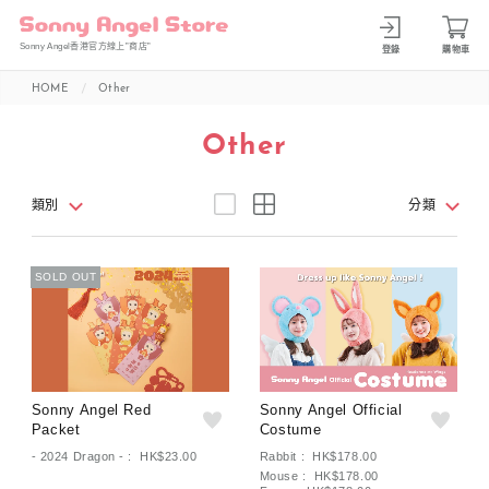
Sonny Angel香港官方線上”商店”
登錄
購物車
HOME
Other
Other
類別
分類
SOLD OUT
Sonny Angel Red
Sonny Angel Official
Packet
Costume
- 2024 Dragon - : HK$23.00
Rabbit : HK$178.00
Mouse : HK$178.00