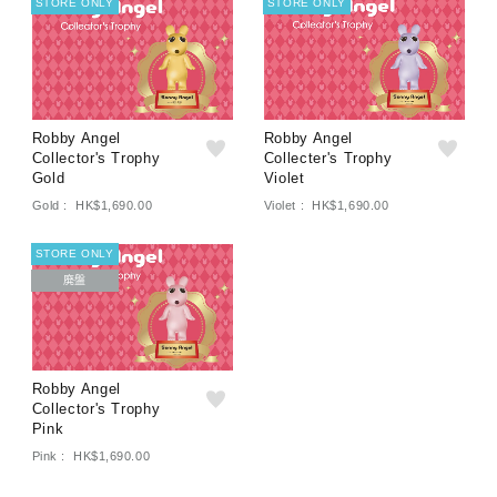
STORE ONLY
STORE ONLY
Robby Angel
Robby Angel
Collector's Trophy
Collecter's Trophy
Gold
Violet
Gold : HK$1,690.00
Violet : HK$1,690.00
STORE ONLY
廃盤
Robby Angel
Collector's Trophy
Pink
Pink : HK$1,690.00