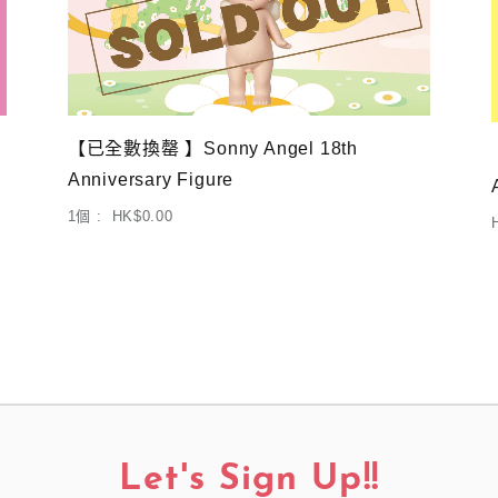
【已全數換罄 】Sonny Angel 18th
Anniversary Figure
1個 : HK$0.00
Let's Sign Up!!