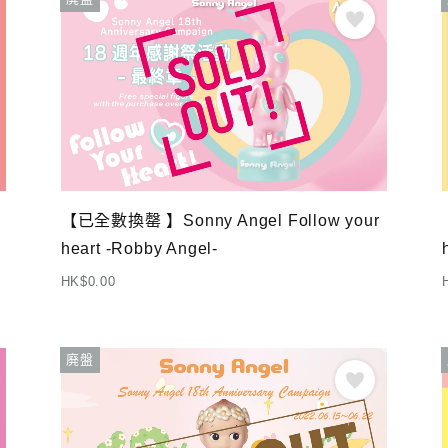
【已全數換罄 】Sonny Angel Follow your
heart -Robby Angel-
HK$0.00
廃盤