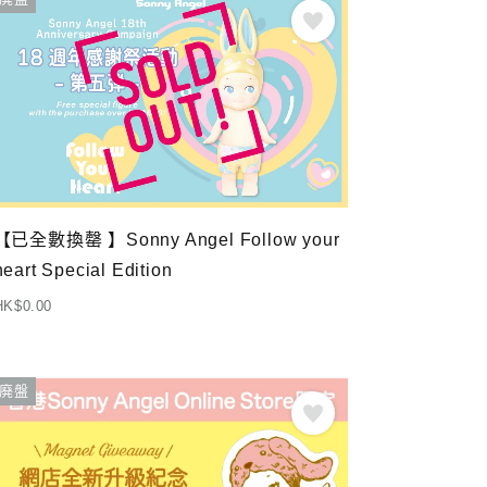
【已全數換罄 】Sonny Angel Follow your
heart Special Edition
HK$0.00
廃盤