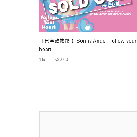
【已全數換罄 】Sonny Angel Follow your
heart
1個 : HK$0.00