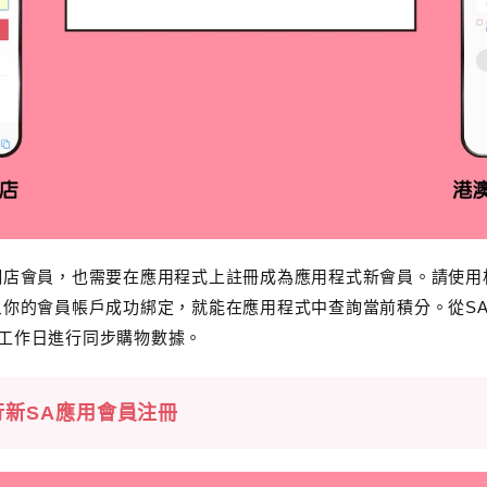
網店會員，也需要在應用程式上註冊成為應用程式新會員。請使用
旦你的會員帳戶成功綁定，就能在應用程式中查詢當前積分。從S
工作日進行同步購物數據。
行新SA應用會員注冊