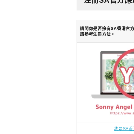
注冊SA官方
請問你是否擁有SA香港官
請參考注冊方法。
我是SA