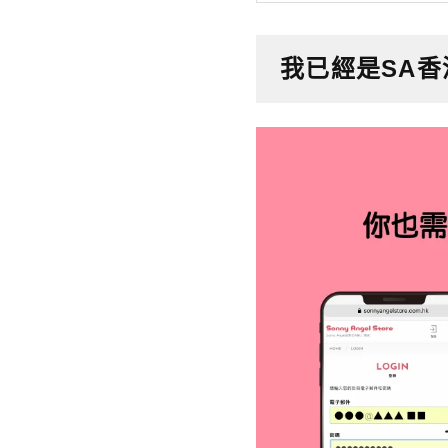
我已經是SA