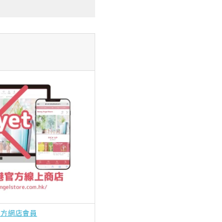
官方網店會員