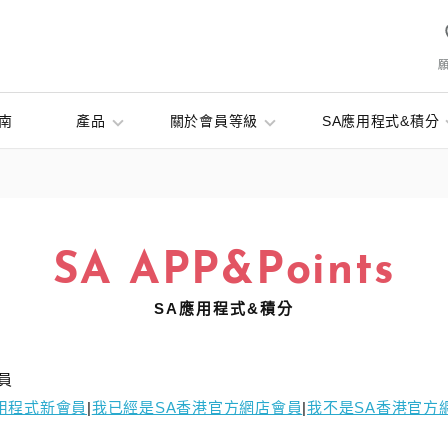
南
產品
關於會員等級
SA應用程式&積分
SA APP&Points
SA應用程式&積分
員
用程式新會員
|
我已經是SA香港官方網店會員
|
我不是SA香港官方