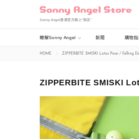
Sonny Angel香港官方線上”商店”
瞭解Sonny Angel
新聞
購物指
HOME
ZIPPERBITE SMISKI Lotus Pose / Falling D
ZIPPERBITE SMISKI Lot