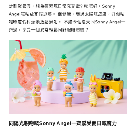
計劃緊暑假，想為疲累嘅日常充充電? 啱啱好，Sonny
Angel啱啱放完假返嚟。 佢健康、曬過太陽嘅皮膚，好似啱
啱喺度假村泳池放鬆過咁。 不如今個夏天同Sonny Angel一
齊過，享受一個異常輕鬆同舒服嘅體驗？
同陽光親吻嘅Sonny Angel一齊感受夏日嘅魔力