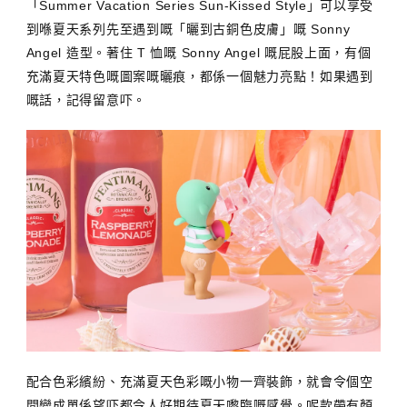
「Summer Vacation Series Sun-Kissed Style」可以享受
到喺夏天系列先至遇到嘅「曬到古銅色皮膚」嘅 Sonny
Angel 造型。著住 T 恤嘅 Sonny Angel 嘅屁股上面，有個
充滿夏天特色嘅圖案嘅曬痕，都係一個魅力亮點！如果遇到
嘅話，記得留意吓。
配合色彩繽紛、充滿夏天色彩嘅小物一齊裝飾，就會令個空
間變成單係望吓都令人好期待夏天嚟臨嘅感覺。呢款帶有顏