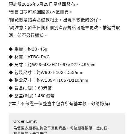
預計喺2026年6月25日星期四發布。
*發售日期可能因國家/地區而異。
*隱藏款是指與基礎款相比，出現率較低的公仔。
*請注意：發佈日期和個別產品規格可能會更改、推遲或取
消，恕不另行通知。
◆ 重量：約23~45g
◆ 材質：ATBC-PVC
◆ 尺寸：約W26~43×H71~97×D22~49/mm
◆ 包裝尺寸：約W60×H102×D53/mm
◆ 整盒尺寸：約W185×H105×D110/mm
◆ 盲盒(1個)：80港幣
◆ 整盒(6個)：480港幣
(*本店不保證一個整盒中包含所有基本款，敬請諒解)
Order Limit
為使更多顧客能夠公平買到商品，每位顧客限購一盒(6個)
數量有限，先到先得