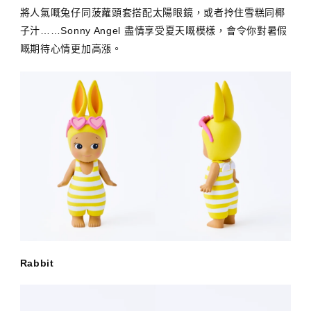
將人氣嘅兔仔同菠蘿頭套搭配太陽眼鏡，或者拎住雪糕同椰
子汁……Sonny Angel 盡情享受夏天嘅模樣，會令你對暑假
嘅期待心情更加高漲。
Rabbit