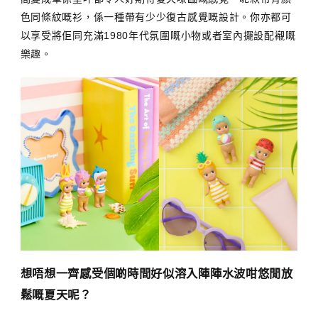
色同條紋嘅衫，係一種帶有少少復古感覺嘅設計。你亦都可
以享受將佢同充滿1980年代氛圍嘅小物或者室內擺設配襯嘅
樂趣。
想唔想一齊感受個啲時間好似溶入陣陣水波咁悠閒放
鬆嘅夏天呢？