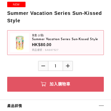
NEW
Summer Vacation Series Sun-Kissed
Style
盲盒 (1個)
Summer Vacation Series Sun-Kissed Style
HK$80.00
商品番號 : SAS67527
加入購物車
產品詳情