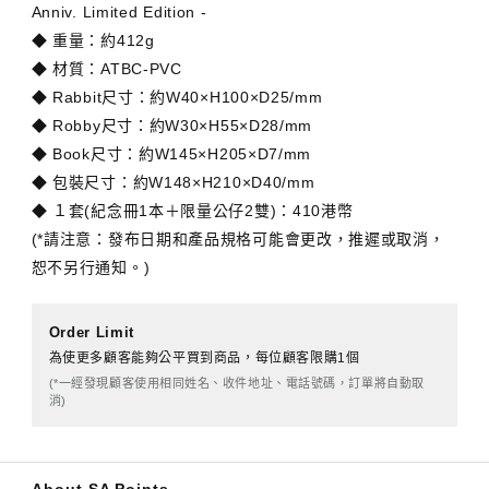
Anniv. Limited Edition -
◆ 重量：約412g
◆ 材質：ATBC-PVC
◆ Rabbit尺寸：約W40×H100×D25/mm
◆ Robby尺寸：約W30×H55×D28/mm
◆ Book尺寸：約W145×H205×D7/mm
◆ 包裝尺寸：約
W
148×H210×D40/mm
◆ １套(紀念冊1本＋限量公仔2雙)：410港幣
(*請注意：發布日期和產品規格可能會更改，推遲或取消，
恕不另行通知。)
Order Limit
為使更多顧客能夠公平買到商品，每位顧客限購1個
(*一經發現顧客使用相同姓名、收件地址、電話號碼，訂單將自動取
消)