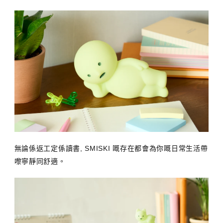
無論係返工定係讀書, SMISKI 嘅存在都會為你嘅日常生活帶
嚟寧靜同舒適。