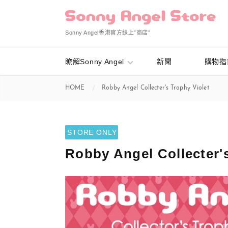
Sonny Angel香港官方線上”商店”
瞭解Sonny Angel
新聞
購物指
HOME
Robby Angel Collecter's Trophy Violet
STORE ONLY
Robby Angel Collecter'