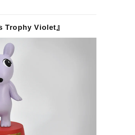
s Trophy Violet』