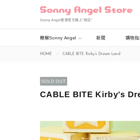
Sonny Angel香港官方線上”商店”
瞭解Sonny Angel
新聞
購物指
HOME
CABLE BITE Kirby's Dream Land
SOLD OUT
CABLE BITE Kirby's D