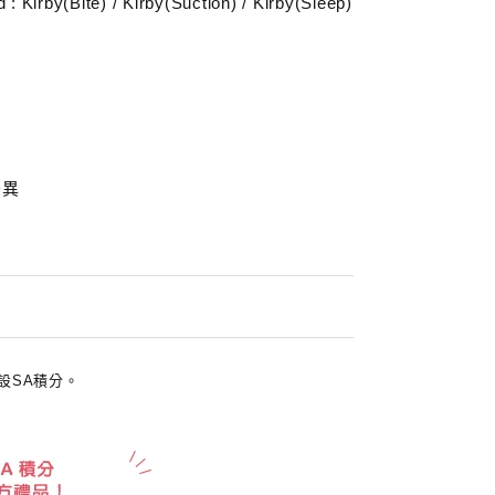
rby(Bite) / Kirby(Suction) / Kirby(Sleep)
差異
設SA積分。