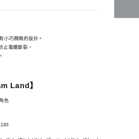
具有小巧精緻的設計。
防止電纜斷裂。
。
eam Land】
戲角色
1183