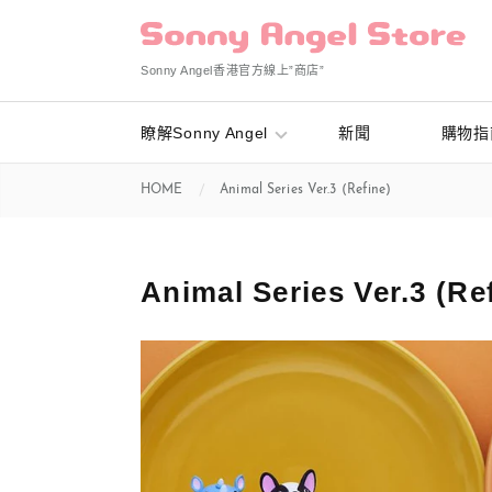
Sonny Angel香港官方線上”商店”
瞭解Sonny Angel
新聞
購物指
HOME
Animal Series Ver.3 (Refine)
Animal Series Ver.3 (Re