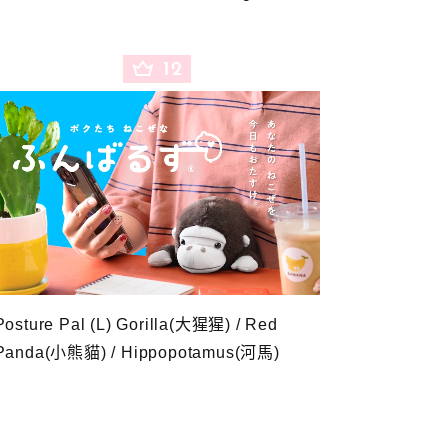
12
Posture Pal (L) Gorilla(大猩猩) / Red
Panda(小熊貓) / Hippopotamus(河馬)