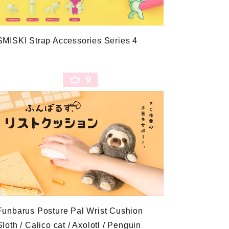
SMISKI Strap Accessories Series 4
9
Funbarus Posture Pal Wrist Cushion
Sloth / Calico cat / Axolotl / Penguin