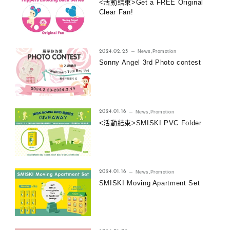
<活動結束>Get a FREE Original
Clear Fan!
2024.02.23
News
,
Promotion
Sonny Angel 3rd Photo contest
2024.01.16
News
,
Promotion
<活動結束>SMISKI PVC Folder
2024.01.16
News
,
Promotion
SMISKI Moving Apartment Set