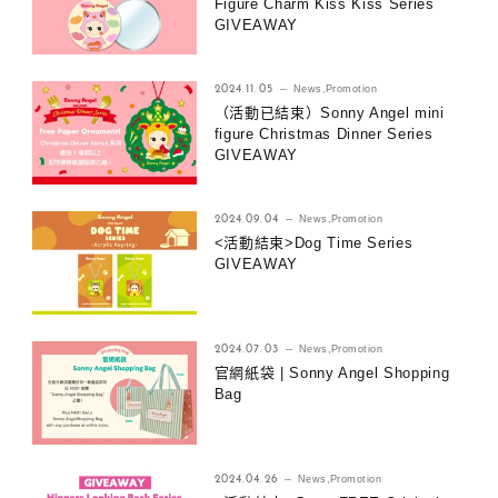
Figure Charm Kiss Kiss Series
GIVEAWAY
2024.11.05
News
,
Promotion
（活動已結束）Sonny Angel mini
figure Christmas Dinner Series
GIVEAWAY
2024.09.04
News
,
Promotion
<活動結束>Dog Time Series
GIVEAWAY
2024.07.03
News
,
Promotion
官網紙袋 | Sonny Angel Shopping
Bag
2024.04.26
News
,
Promotion