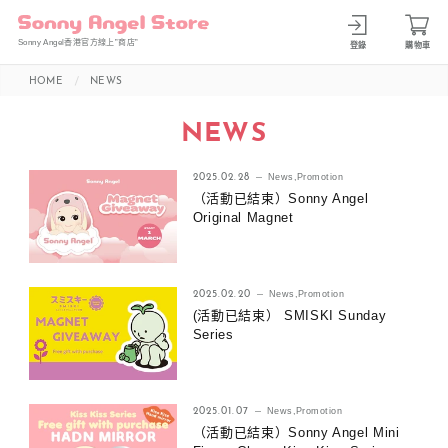
Sonny Angel香港官方線上”商店”
登錄
購物車
HOME
NEWS
NEWS
2025.02.28
News
,
Promotion
（活動已結束）Sonny Angel
Original Magnet
2025.02.20
News
,
Promotion
(活動已結束） SMISKI Sunday
Series
2025.01.07
News
,
Promotion
（活動已結束）Sonny Angel Mini