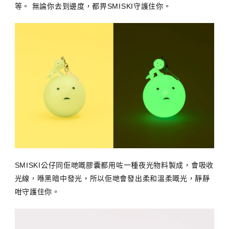
等。 無論你去到邊度，都畀SMISKI守護住你。
SMISKI公仔同佢哋嘅膠囊都用咗一種夜光物料製成，會吸收
光線，喺黑暗中發光，所以佢哋會發出柔和溫柔嘅光，靜靜
咁守護住你。