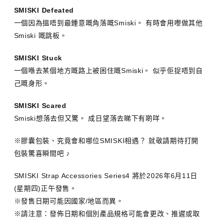
SMISKI Defeated
一個因為搵唔到最鍾意嘅角落嘅Smiski。 有時會用嚟做其他
Smiski 嘅跳板。
SMISKI Stuck
一個喺去某個地方嘅路上被困住嘅Smiski。 似乎佢捉唔到自
己嘅身形。
SMISKI Scared
Smiski想落去但又驚。 成日望落去睇下有啲咩。
※膠囊包裝、究竟會和哪位SMISKI相遇？ 就敬請期待打開
包裝驚喜瞬間吧 ♪
SMISKI Strap Accessories Series4 將於2026年6月11日
(星期四)正午發售。
※發售日期可能因國家/地區而異。
※請注意：發佈日期和個別產品規格可能會更改、推遲或取