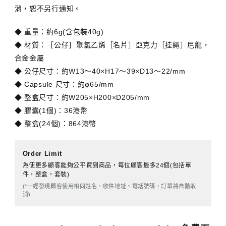
消，恕不另行通知。
◆ 重量：約6g(含包裝40g)
◆ 材質：［公仔］聚氯乙烯［名片］亞克力［挂繩］尼龍，
合金金屬
◆ 公仔尺寸：約W13～40×H17～39×D13～22/mm
◆ Capsule 尺寸：約φ65/mm
◆ 整盒尺寸：約W205×H200×D205/mm
◆ 膠囊(1個)：36港幣
◆ 整盒(24個)：864港幣
Order Limit
為使更多顧客能夠公平買到商品，每位顧客最多24個(包括單
件，整盒，套裝)
(*一經發現顧客使用相同姓名、收件地址、電話號碼，訂單將自動取
消)