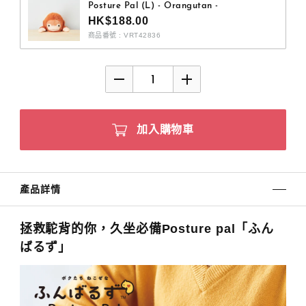
Posture Pal (L) - Orangutan -
HK$188.00
商品番號 : VRT42836
加入購物車
產品詳情
拯救駝背的你，久坐必備Posture pal「ふん
ばるず」