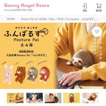
Sonny Angel香港官方線上”商店”
登錄
購物車
HOME
Posture Pal (L) Rabbit / Bear / Sloth / Orangutan - ふんばるず-