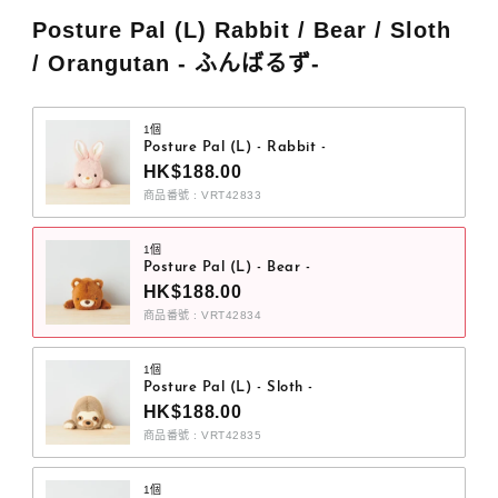
Posture Pal (L) Rabbit / Bear / Sloth
/ Orangutan - ふんばるず-
1個
Posture Pal (L) - Rabbit -
HK$188.00
商品番號 : VRT42833
1個
Posture Pal (L) - Bear -
HK$188.00
商品番號 : VRT42834
1個
Posture Pal (L) - Sloth -
HK$188.00
商品番號 : VRT42835
1個