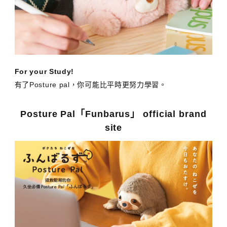
For your Study!
有了Posture pal，你可能比平時更努力學習。
Posture Pal「Funbarus」 official brand
site