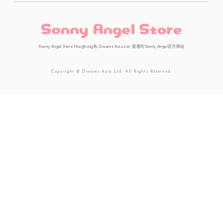
Sonny Angel Store HongKong為 Dreams Asia Ltd. 營運的Sonny Angel官方網站
Copyright © Dreams Asia Ltd. All Rights Reserved.