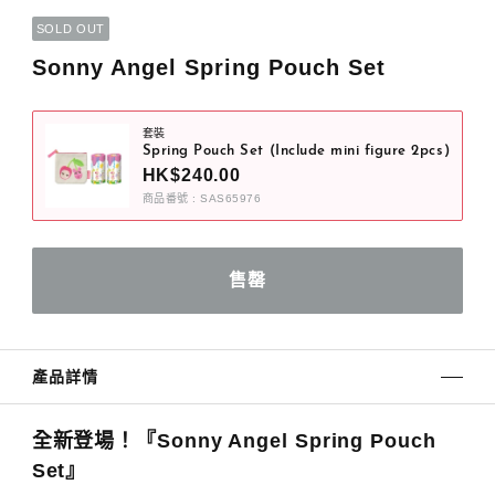
SOLD OUT
Sonny Angel Spring Pouch Set
套裝
Spring Pouch Set (Include mini figure 2pcs)
HK$240.00
商品番號 : SAS65976
產品詳情
全新登場！『Sonny Angel Spring Pouch
Set』