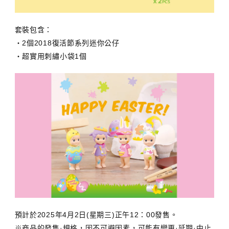
套裝包含：
・2個2018復活節系列迷你公仔
・超實用刺繡小袋1個
預計於2025年4月2日(星期三)正午12：00發售。
※商品的發售·規格，因不可避因素，可能有變更·延期·中止