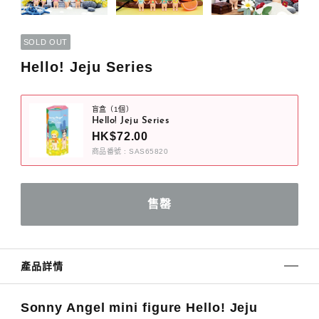
SOLD OUT
Hello! Jeju Series
盲盒（1個）
Hello! Jeju Series
HK$72.00
商品番號 : SAS65820
產品詳情
Sonny Angel mini figure Hello! Jeju