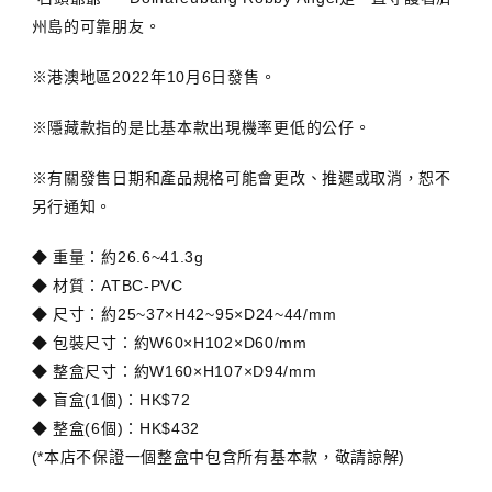
州島的可靠朋友。
※港澳地區2022年10月6日發售。
※隱藏款指的是比基本款出現機率更低的公仔。
※有關發售日期和產品規格可能會更改、推遲或取消，恕不
另行通知。
◆ 重量：約26.6~41.3g
◆ 材質：ATBC-PVC
◆ 尺寸：約25~37×H42~95×D24~44/mm
◆ 包裝尺寸：約W60×H102×D60/mm
◆ 整盒尺寸：約W160×H107×D94/mm
◆ 盲盒(1個)：HK$72
◆ 整盒(6個)：HK$432
(*本店不保證一個整盒中包含所有基本款，敬請諒解)