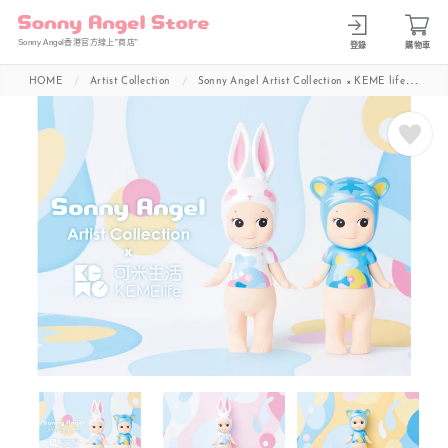
Sonny Angel香港官方線上”商店”
登錄
購物車
HOME
Artist Collection
Sonny Angel Artist Collection × KEME life -Everything Have Souls-