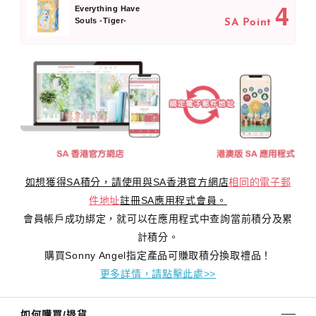
4
Everything Have
Souls -Tiger-
SA Point
如想獲得SA積分，請使用與SA香港官方網店
相同的電子郵
件地址
註冊SA應用程式會員。
會員帳戶成功綁定，就可以在應用程式中查詢當前積分及累
計積分。
購買Sonny Angel指定產品可賺取積分換取禮品！
更多詳情，請點擊此處>>
如何購買/退貨