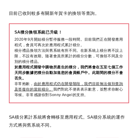
目前已收到較多有關新年賀卡的換領等查詢。
SA積分換領系統已升級！
2020年9月開始積分暫停服務一段時間。目前我們正在開發應用
程式，會員可再次於應用程式累計積分。
積分禮品換領方法與舊系統有所不同。在新系統上積分將不設上
限，不設有效期。隨著會員所累計的積分分數，可換領不同及分
別的積分禮品。
於應用程式開發中購物所產生的積分，我們將會在五至七個工作
天同步數據把積分自動加進您的會員帳戶中。此期間的積分不會
丟失。
非常抱歉，
由於應用程式仍在開發階段，我們目前無法個別查詢
及答復你的當前積分。
我們對此不便表表示歉意，並懇求你耐心
等候。非常感謝你對Sonny Angel的支持。
SA積分累計系統將會轉移至應用程式。SA積分系統的運作
方式將與舊系統不同。