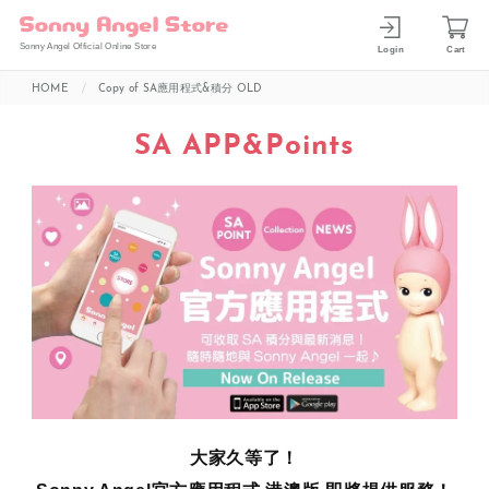
Sonny Angel Official Online Store
Login
Cart
HOME
Copy of SA應用程式&積分 OLD
SA APP&Points
大家久等了！