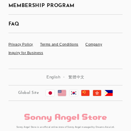
MEMBERSHIP PROGRAM
FAQ
Privacy Policy
Terms and Conditions
Company
Inquiry for Business
English
繁體中文
Global Site
Sonny Angel Store is an official online store of Sonny Angel managed by Dreams Asia Ltd.